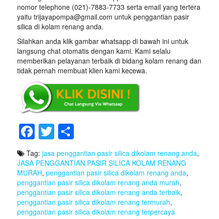
nomor telephone (021)-7883-7733 serta email yang tertera
yaitu trijayapompa@gmail.com untuk penggantian pasir
silica di kolam renang anda.
Silahkan anda klik gambar whatsapp di bawah ini untuk
langsung chat otomatis dengan kami. Kami selalu
memberikan pelayanan terbaik di bidang kolam renang dan
tidak pernah membuat klien kami kecewa.
F
T
S
a
wi
h
Tag:
jasa penggantian pasir silica dikolam renang anda
,
c
tt
ar
JASA PENGGANTIAN PASIR SILICA KOLAM RENANG
e
er
e
MURAH
,
penggantian pasir silica dikolam renang anda
,
penggantian pasir silica dikolam renang anda murah
,
b
penggantian pasir silica dikolam renang anda terbaik
,
penggantian pasir silica dikolam renang termurah
,
o
penggantian pasir silica dikolam renang terpercaya