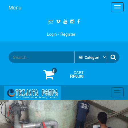
Menu
Toggl
navig
Login / Register
0
CART
RP0.00
Toggl
navig