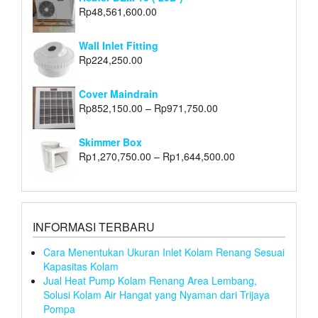
Rp
48,561,600.00
Wall Inlet Fitting
Rp
224,250.00
Cover Maindrain
Rp
852,150.00
–
Rp
971,750.00
Skimmer Box
Rp
1,270,750.00
–
Rp
1,644,500.00
INFORMASI TERBARU
Cara Menentukan Ukuran Inlet Kolam Renang Sesuai
Kapasitas Kolam
Jual Heat Pump Kolam Renang Area Lembang,
Solusi Kolam Air Hangat yang Nyaman dari Trijaya
Pompa