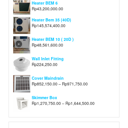
Heater BEM 6
Rp
43,200,000.00
Heater Bem 35 (40D)
Rp
145,574,400.00
Heater BEM 10 ( 20D )
Rp
48,561,600.00
Wall Inlet Fitting
Rp
224,250.00
Cover Maindrain
Rp
852,150.00
–
Rp
971,750.00
Skimmer Box
Rp
1,270,750.00
–
Rp
1,644,500.00