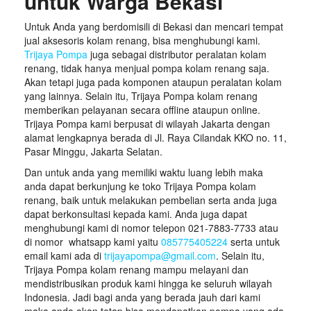
untuk Warga Bekasi
Untuk Anda yang berdomisili di Bekasi dan mencari tempat
jual aksesoris kolam renang, bisa menghubungi kami.
Trijaya Pompa
juga sebagai distributor peralatan kolam
renang, tidak hanya menjual pompa kolam renang saja.
Akan tetapi juga pada komponen ataupun peralatan kolam
yang lainnya. Selain itu, Trijaya Pompa kolam renang
memberikan pelayanan secara offline ataupun online.
Trijaya Pompa kami berpusat di wilayah Jakarta dengan
alamat lengkapnya berada di Jl. Raya Cilandak KKO no. 11,
Pasar Minggu, Jakarta Selatan.
Dan untuk anda yang memiliki waktu luang lebih maka
anda dapat berkunjung ke toko Trijaya Pompa kolam
renang, baik untuk melakukan pembelian serta anda juga
dapat berkonsultasi kepada kami. Anda juga dapat
menghubungi kami di nomor telepon 021-7883-7733 atau
di nomor whatsapp kami yaitu
085775405224
serta untuk
email kami ada di
trijayapompa@gmail.com
. Selain itu,
Trijaya Pompa kolam renang mampu melayani dan
mendistribusikan produk kami hingga ke seluruh wilayah
Indonesia. Jadi bagi anda yang berada jauh dari kami
maka anda akan tetap bisa mendapatkan pompa yang ada