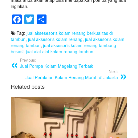
inginkan.
F
T
S
a
wi
h
Tag:
jual aksesesoris kolam renang berkualitas di
c
tt
ar
tambun
,
jual aksesoris kolam renang
,
jual aksesoris kolam
e
er
e
renang tambun
,
jual aksesoris kolam renang tambung
bekasi
,
jual alat alat kolam renang tambun
b
Previous:
o
Jual Pompa Kolam Magelang Terbaik
Next:
o
Jual Peralatan Kolam Renang Murah di Jakarta
k
Related posts