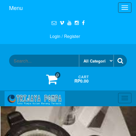
Menu
Toggl
navig
Login / Register
0
CART
RP0.00
Toggl
navig