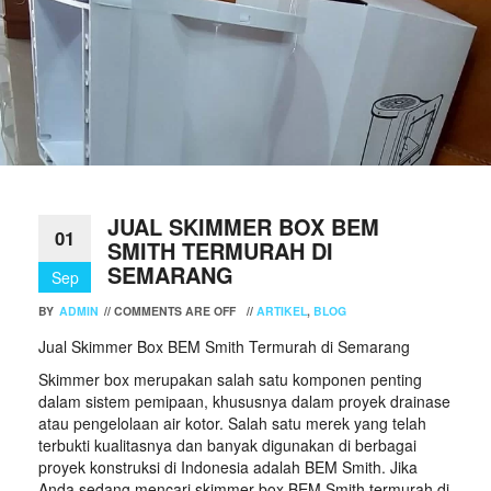
JUAL SKIMMER BOX BEM
01
SMITH TERMURAH DI
SEMARANG
Sep
BY
ADMIN
//
COMMENTS ARE OFF
//
ARTIKEL
,
BLOG
Jual Skimmer Box BEM Smith Termurah di Semarang
Skimmer box merupakan salah satu komponen penting
dalam sistem pemipaan, khususnya dalam proyek drainase
atau pengelolaan air kotor. Salah satu merek yang telah
terbukti kualitasnya dan banyak digunakan di berbagai
proyek konstruksi di Indonesia adalah BEM Smith. Jika
Anda sedang mencari skimmer box BEM Smith termurah di