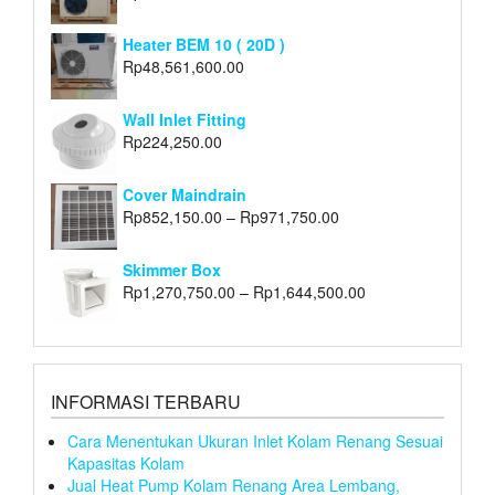
Heater BEM 10 ( 20D )
Rp
48,561,600.00
Wall Inlet Fitting
Rp
224,250.00
Cover Maindrain
Rp
852,150.00
–
Rp
971,750.00
Skimmer Box
Rp
1,270,750.00
–
Rp
1,644,500.00
INFORMASI TERBARU
Cara Menentukan Ukuran Inlet Kolam Renang Sesuai
Kapasitas Kolam
Jual Heat Pump Kolam Renang Area Lembang,