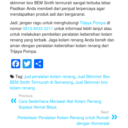
skimmer box BEM Smith termurah sangat terbuka lebar.
Pastikan Anda membeli dari penjual terpercaya agar
mendapatkan produk asli dan bergaransi.
Jadi, jangan ragu untuk menghubungi
Trijaya Pompa
di
nomor
0813-8033-2211
untuk informasi lebih lanjut atau
untuk melakukan pembelian peralatan kebersihan kolam
renang yang terbaik. Jaga kolam renang Anda bersih dan
aman dengan peralatan kebersihan kolam renang dari
Trijaya Pompa.
F
T
S
a
wi
h
Tag:
jual peralatan kolam renang
,
Jual Skimmer Box
c
tt
ar
BEM Smith Termurah di Semarang
,
Jual Skimmer box
e
er
e
kolam renang
Previous:
b
Cara Sederhana Merawat Alat Kolam Renang
o
Supaya Hemat Biaya
Next:
o
Perbedaan Peralatan Kolam Renang untuk Rumah
dengan Komersial
k