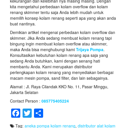
kekurangan dan kelebihan nya masing masing. Dengan
kita mengetahui perbedaan kolam overflow dan kolam
renang skimmer tentu saja Anda lebih mudah untuk
memilih konsep kolam renang seperti apa yang akan anda
buat nantinya.
Demikian artikel mengenai perbedaan kolam overflow dan
skimmer. Jika Anda sedang membuat kolam renang tapi
bingung ingin membuat kolam overflow atau skimmer,
maka Anda bisa menghubungi kami
Trijaya Pompa
.
Konsultasikan kebutuhan kolam renang apa saja yang
sedang Anda butuhkan, kami dengan senang hati
membantu Anda. Kami merupakan distributor
perlengkapan kolam renang yang menyediakan berbagai
macam mesin pompa, sand filter, dan lain sebagainya.
Alamat : Jl. Raya Cilandak KKO No. 11, Pasar Minggu,
Jakarta Selatan
Contact Person :
085775405224
F
T
S
a
wi
h
Tag:
aneka pompa kolam renang
,
distributor alat kolam