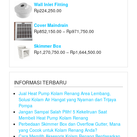
Wall Inlet Fitting
Rp
224,250.00
Cover Maindrain
Rp
852,150.00
–
Rp
971,750.00
Skimmer Box
Rp
1,270,750.00
–
Rp
1,644,500.00
INFORMASI TERBARU
Jual Heat Pump Kolam Renang Area Lembang,
Solusi Kolam Air Hangat yang Nyaman dari Trijaya
Pompa
Jangan Sampai Salah Pilih! 5 Kekeliruan Saat
Membeli Heat Pump Kolam Renang
Perbedaan Skimmer Box dan Overflow Gutter, Mana
yang Cocok untuk Kolam Renang Anda?
Cara Memilih Aksesoris Kolam Renang Berdasarkan