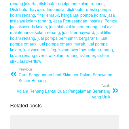
c
tt
ar
renang jakarta
,
distributor equipment kolam renang
,
e
er
e
Distributor hayward Indonesia
,
distributor mesin pompa
kolam renang
,
filter emaux
,
harga jual pompa kolam
,
jasa
b
instalasi kolam renang
,
Jasa Pemasangan Instalasi Pompa
,
jual aksesoris kolam
,
jual alat alat kolam renang
,
jual alat
o
maintenance kolam renang
,
jual filter hayward
,
jual filter
o
kolam renang
,
jual pompa bem smith bergaransi
,
jual
pompa emaux
,
jual pompa emaux murah
,
jual pompa
k
kolam
,
jual vacuum fitting
,
kolam overflow
,
kolam renang
,
kolam renang overflow
,
kolam renang skimmer
,
sistem
sirkulasi overflow
Previous:
Cara Penggunaan Leaf Skimmer Dalam Perawatan
Kolam Renang
Next:
Kolam Renang Lantai Dua : Pengalaman Berenang
yang Unik
Related posts