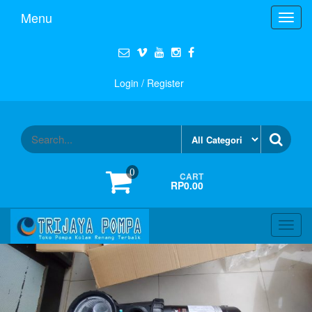
Menu
Toggl
navig
Login / Register
0
CART
RP0.00
Toggl
navig