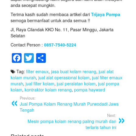
anda secepat mungkin.
Terima kasih sudah membaca artikel dari
Trijaya Pompa
semoga bermanfaat untuk anda semua !!
Jl, Raya Cilandak KKO No. 11, Pasar Minggu, Jakarta
Selatan
Contact Person :
0857-7540-5224
F
T
S
a
wi
h
Tag:
filter emaux
,
jasa buat kolam renang
,
jual alat
c
tt
ar
kolam murah
,
jual alat operasional kolam
,
jual filter emaux
e
er
e
murah
,
jual filter kolam
,
jual peralatan kolam
,
jual pompa
kolam
,
kontraktor kolam renang
,
pompa hayward
b
Previous:
o
Jual Pompa Kolam Renang Murah Purwodadi Jawa
Tengah
o
Next:
Mesin pompa kolam renang paling murah dan
k
terlaris tahun ini
Related posts