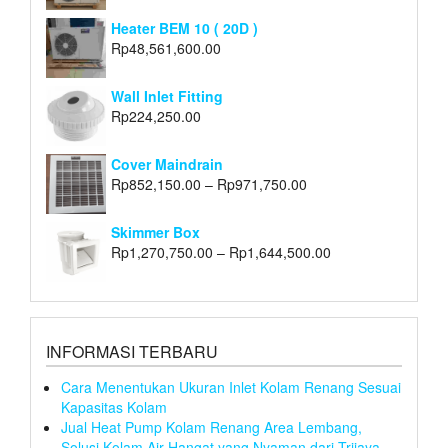
Heater BEM 10 ( 20D )
Rp
48,561,600.00
Wall Inlet Fitting
Rp
224,250.00
Cover Maindrain
Rp
852,150.00
–
Rp
971,750.00
Skimmer Box
Rp
1,270,750.00
–
Rp
1,644,500.00
INFORMASI TERBARU
Cara Menentukan Ukuran Inlet Kolam Renang Sesuai
Kapasitas Kolam
Jual Heat Pump Kolam Renang Area Lembang,
Solusi Kolam Air Hangat yang Nyaman dari Trijaya