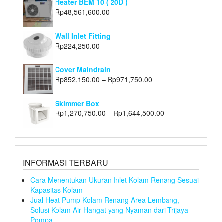
Heater BEM 10 ( 20D )
Rp
48,561,600.00
Wall Inlet Fitting
Rp
224,250.00
Cover Maindrain
Rp
852,150.00
–
Rp
971,750.00
Skimmer Box
Rp
1,270,750.00
–
Rp
1,644,500.00
INFORMASI TERBARU
Cara Menentukan Ukuran Inlet Kolam Renang Sesuai
Kapasitas Kolam
Jual Heat Pump Kolam Renang Area Lembang,
Solusi Kolam Air Hangat yang Nyaman dari Trijaya
Pompa