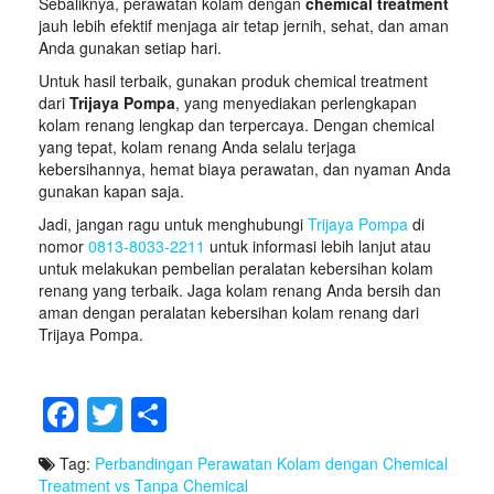
Sebaliknya, perawatan kolam dengan
chemical treatment
jauh lebih efektif menjaga air tetap jernih, sehat, dan aman
Anda gunakan setiap hari.
Untuk hasil terbaik, gunakan produk chemical treatment
dari
Trijaya Pompa
, yang menyediakan perlengkapan
kolam renang lengkap dan terpercaya. Dengan chemical
yang tepat, kolam renang Anda selalu terjaga
kebersihannya, hemat biaya perawatan, dan nyaman Anda
gunakan kapan saja.
Jadi, jangan ragu untuk menghubungi
Trijaya Pompa
di
nomor
0813-8033-2211
untuk informasi lebih lanjut atau
untuk melakukan pembelian peralatan kebersihan kolam
renang yang terbaik. Jaga kolam renang Anda bersih dan
aman dengan peralatan kebersihan kolam renang dari
Trijaya Pompa.
F
T
S
a
wi
h
Tag:
Perbandingan Perawatan Kolam dengan Chemical
c
tt
ar
Treatment vs Tanpa Chemical