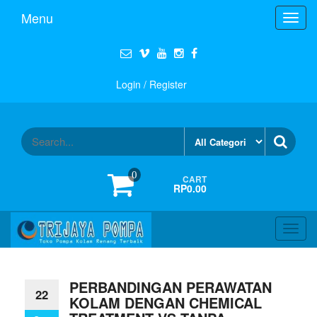
Menu
Toggl
navig
Login / Register
0
CART
RP0.00
Toggl
navig
PERBANDINGAN PERAWATAN
22
KOLAM DENGAN CHEMICAL