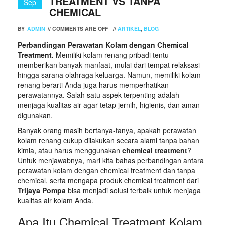
TREATMENT VS TANPA
Sep
CHEMICAL
BY
ADMIN
//
COMMENTS ARE OFF
//
ARTIKEL
,
BLOG
Perbandingan Perawatan Kolam dengan Chemical
Treatment.
Memiliki kolam renang pribadi tentu
memberikan banyak manfaat, mulai dari tempat relaksasi
hingga sarana olahraga keluarga. Namun, memiliki kolam
renang berarti Anda juga harus memperhatikan
perawatannya. Salah satu aspek terpenting adalah
menjaga kualitas air agar tetap jernih, higienis, dan aman
digunakan.
Banyak orang masih bertanya-tanya, apakah perawatan
kolam renang cukup dilakukan secara alami tanpa bahan
kimia, atau harus menggunakan
chemical treatment
?
Untuk menjawabnya, mari kita bahas perbandingan antara
perawatan kolam dengan chemical treatment dan tanpa
chemical, serta mengapa produk chemical treatment dari
Trijaya Pompa
bisa menjadi solusi terbaik untuk menjaga
kualitas air kolam Anda.
Apa Itu Chemical Treatment Kolam