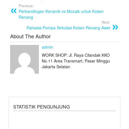
e
er
e
Previous:
Perbandingan Keramik vs Mozaik untuk Kolam
b
Renang
o
Next:
Rahasia Pompa Sirkulasi Kolam Renang Awet
o
About The Author
k
admin
WORK SHOP: Jl. Raya Cilandak KKO
No.11 Area Transmart, Pasar Minggu
Jakarta Selatan
STATISTIK PENGUNJUNG