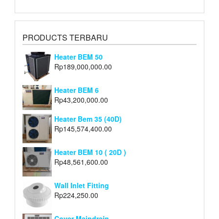
PRODUCTS TERBARU
Heater BEM 50
Rp
189,000,000.00
Heater BEM 6
Rp
43,200,000.00
Heater Bem 35 (40D)
Rp
145,574,400.00
Heater BEM 10 ( 20D )
Rp
48,561,600.00
Wall Inlet Fitting
Rp
224,250.00
Cover Maindrain