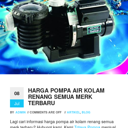
HARGA POMPA AIR KOLAM
08
RENANG SEMUA MERK
TERBARU
Jul
BY
ADMIN
//
COMMENTS ARE OFF
//
ARTIKEL
,
BLOG
Lagi cari informasi harga pompa air kolam renang semua
merk terbaru? Hubungi kami. Kami
Trijaya Pompa
menjual