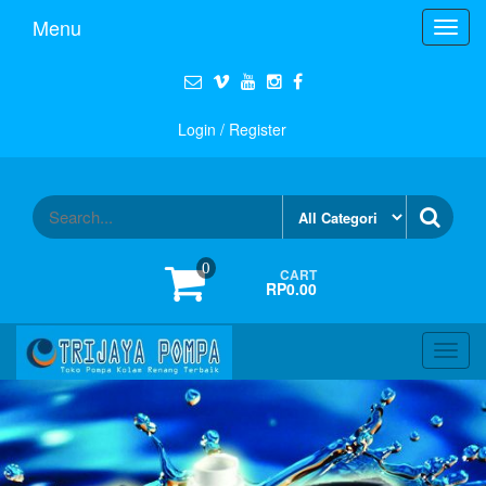
Menu
Toggl
navig
Login / Register
0
CART
RP0.00
Toggl
navig