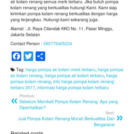
air kolam renang semua merk terbaru. Jika butuh pompa
kolam renang yang berkualitas hubungi Kami. Kami siap
kirimkan pompa kolam renang berkualitas dengan harga
yang terjangkau. Hubungi kami sekarang juga.
Alamat : Jl. Raya Cilandak KKO No. 11, Pasar Minggu,
Jakarta Selatan
Contact Person :
085775405224
F
T
S
a
wi
h
Tag:
harga pompa air kolam merk terbaru
,
harga pompa
c
tt
ar
air kolam renang
,
harga pompa air kolam terbaru
,
harga
e
er
e
pompa kolam renang
,
info harga pompa kolam renang
terbaru 2017
,
informasi harga pompa kolam terbaru
b
Previous:
o
Sebelum Membeli Pompa Kolam Renang: Apa yang
Diperhatikan?
o
Next:
Jual Pompa Kolam Renang Murah Berkualitas Dan
k
Bergaransi
Related posts