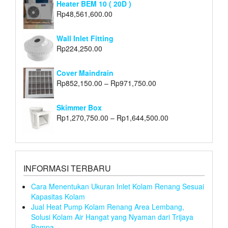
Heater BEM 10 ( 20D )
Rp
48,561,600.00
Wall Inlet Fitting
Rp
224,250.00
Cover Maindrain
Rp
852,150.00
–
Rp
971,750.00
Skimmer Box
Rp
1,270,750.00
–
Rp
1,644,500.00
INFORMASI TERBARU
Cara Menentukan Ukuran Inlet Kolam Renang Sesuai
Kapasitas Kolam
Jual Heat Pump Kolam Renang Area Lembang,
Solusi Kolam Air Hangat yang Nyaman dari Trijaya
Pompa