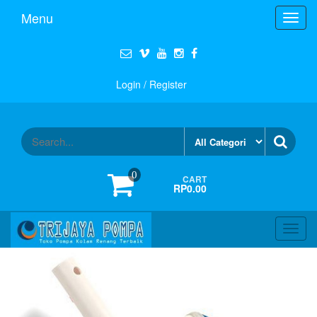
Menu
Toggl
navig
Login / Register
0
CART
RP0.00
Toggl
navig