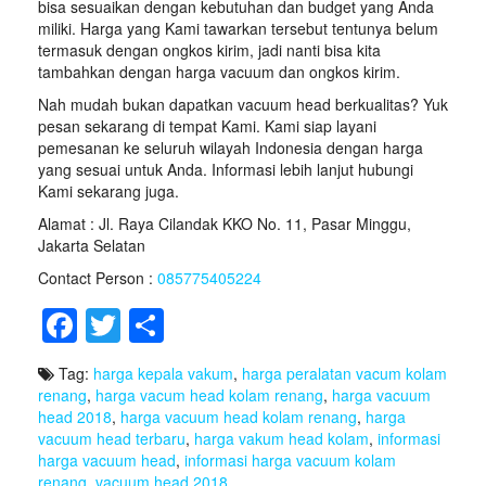
bisa sesuaikan dengan kebutuhan dan budget yang Anda
miliki. Harga yang Kami tawarkan tersebut tentunya belum
termasuk dengan ongkos kirim, jadi nanti bisa kita
tambahkan dengan harga vacuum dan ongkos kirim.
Nah mudah bukan dapatkan vacuum head berkualitas? Yuk
pesan sekarang di tempat Kami. Kami siap layani
pemesanan ke seluruh wilayah Indonesia dengan harga
yang sesuai untuk Anda. Informasi lebih lanjut hubungi
Kami sekarang juga.
Alamat : Jl. Raya Cilandak KKO No. 11, Pasar Minggu,
Jakarta Selatan
Contact Person :
085775405224
F
T
S
a
wi
h
Tag:
harga kepala vakum
,
harga peralatan vacum kolam
c
tt
ar
renang
,
harga vacum head kolam renang
,
harga vacuum
e
er
e
head 2018
,
harga vacuum head kolam renang
,
harga
vacuum head terbaru
,
harga vakum head kolam
,
informasi
b
harga vacuum head
,
informasi harga vacuum kolam
renang
,
vacuum head 2018