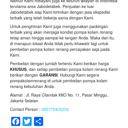
Namun Kami melayani juga ke seluruh wilayah di Indonesia
terutama area Jabodetabek. Penjualan ke luar
Jabodetabek siap Kami kirimkan dengan jasa ekspedisi
terbaik yang telah bekerja sama dengan Kami.
Untuk pengiriman Kami juga menggunakan packingan
terbaik yang akan menjaga kondisi pompa kolam renang
tetap aman hingga sampai ke tangan Anda. Maka dari itu,
di manapun lokasi Anda tidak perlu khawatir lagi untuk
pembelian pompa kolam renang percayakan saja pada
Kami.
Pembelian dengan jumlah tertentu Kami berikan harga
KHUSUS
, dan setiap pembelian pompa kolam renang Kami
berikan dengan
GARANSI
. Hubungi Kami segera
pompakolamrenang.id untuk pembelian pompa kolam
renang kebutuhan Anda.
Alamat : Jl. Raya Cilandak KKO No. 11, Pasar Minggu,
Jakarta Selatan
Contact Person :
085775405224
F
T
S