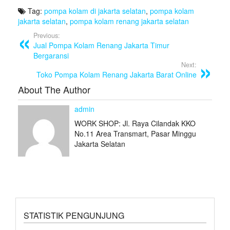
a
wi
h
Tag:
pompa kolam di jakarta selatan
,
pompa kolam
c
tt
ar
jakarta selatan
,
pompa kolam renang jakarta selatan
e
er
e
Previous:
Jual Pompa Kolam Renang Jakarta Timur
b
Bergaransi
o
Next:
Toko Pompa Kolam Renang Jakarta Barat Online
o
About The Author
k
admin
WORK SHOP: Jl. Raya Cilandak KKO
No.11 Area Transmart, Pasar Minggu
Jakarta Selatan
STATISTIK PENGUNJUNG