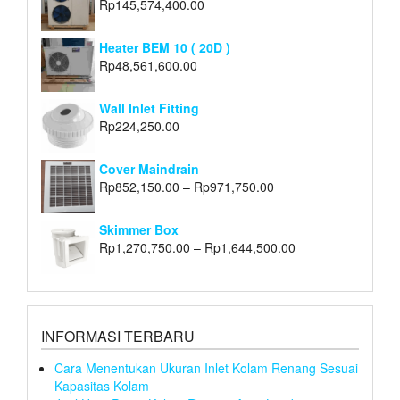
Rp
145,574,400.00
Heater BEM 10 ( 20D )
Rp
48,561,600.00
Wall Inlet Fitting
Rp
224,250.00
Cover Maindrain
Rp
852,150.00
–
Rp
971,750.00
Skimmer Box
Rp
1,270,750.00
–
Rp
1,644,500.00
INFORMASI TERBARU
Cara Menentukan Ukuran Inlet Kolam Renang Sesuai
Kapasitas Kolam