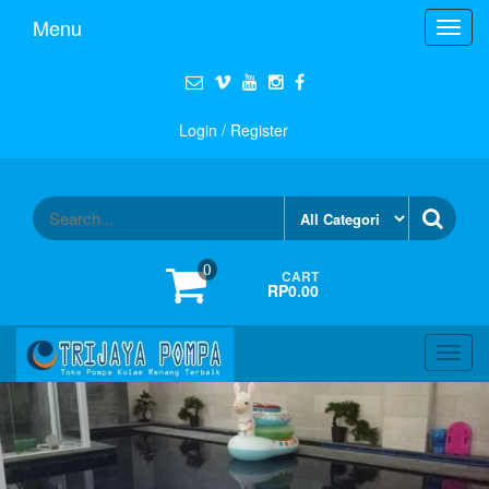
Menu
Toggl
navig
Login / Register
0
CART
RP0.00
Toggl
navig