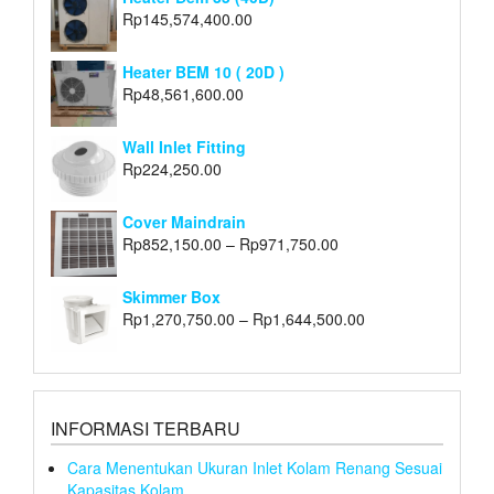
Rp
145,574,400.00
Heater BEM 10 ( 20D )
Rp
48,561,600.00
Wall Inlet Fitting
Rp
224,250.00
Cover Maindrain
Rp
852,150.00
–
Rp
971,750.00
Skimmer Box
Rp
1,270,750.00
–
Rp
1,644,500.00
INFORMASI TERBARU
Cara Menentukan Ukuran Inlet Kolam Renang Sesuai
Kapasitas Kolam