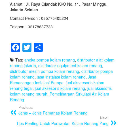
Alamat : Jl. Raya Cilandak KKO No. 11, Pasar Minggu,
Jakarta Selatan
Contact Person : 085775405224
Telepon : 02178837733
F
T
S
a
wi
h
Tag:
aneka pompa kolam renang
,
distributor alat kolam
c
tt
ar
renang jakarta
,
distributor equipment kolam renang
,
e
er
e
distributor mesin pompa kolam renang
,
distributor pompa
kolam renang
,
jasa instalasi kolam renang
,
Jasa
b
Pemasangan Instalasi Pompa
,
jual aksaesoris kolam
renang tegal
,
jual aksesoris kolam renang
,
jual aksesoris
o
kolam renang murah
,
Pemeliharaan Sirkulasi Air Kolam
o
Renang
k
Previous:
Jenis – Jenis Pemanas Kolam Renang
Next:
Tips Penting Untuk Perawatan Kolam Renang Yang