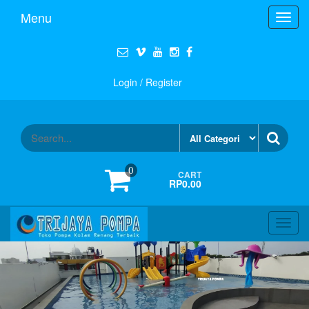
Menu
Toggl
navig
Login / Register
0
CART
RP0.00
Toggl
navig