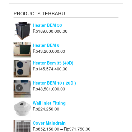
PRODUCTS TERBARU
Heater BEM 50
Rp
189,000,000.00
Heater BEM 6
Rp
43,200,000.00
Heater Bem 35 (40D)
Rp
145,574,400.00
Heater BEM 10 ( 20D )
Rp
48,561,600.00
Wall Inlet Fitting
Rp
224,250.00
Cover Maindrain
Rp
852,150.00
–
Rp
971,750.00