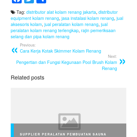
a
wi
h
Tag:
distributor alat kolam renang jakarta
,
distributor
c
tt
ar
equipment kolam renang
,
jasa instalasi kolam renang
,
jual
e
er
e
aksesoris kolam
,
jual peralatan kolam renang
,
jual
peralatan kolam renang terlengkap
,
rajin pemeriksaan
b
selang dan pipa kolam renang
o
Previous:
Cara Kerja Kotak Skimmer Kolam Renang
o
Next:
Pengertian dan Fungsi Kegunaan Pool Brush Kolam
k
Renang
Related posts
SUPPLIER PERALATAN PEMBUATAN SAUNA