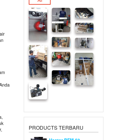
All
air
an
lam
 Anda
a,
uk
PRODUCTS TERBARU
r,