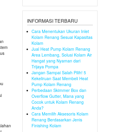
INFORMASI TERBARU
Cara Menentukan Ukuran Inlet
Kolam Renang Sesuai Kapasitas
an
Kolam
stem
Jual Heat Pump Kolam Renang
gus
Area Lembang, Solusi Kolam Air
Hangat yang Nyaman dari
Trijaya Pompa
n
Jangan Sampai Salah Pilih! 5
Kekeliruan Saat Membeli Heat
pu
Pump Kolam Renang
Perbedaan Skimmer Box dan
i
Overflow Gutter, Mana yang
Cocok untuk Kolam Renang
Anda?
Cara Memilih Aksesoris Kolam
Renang Berdasarkan Jenis
alahan
Finishing Kolam
i