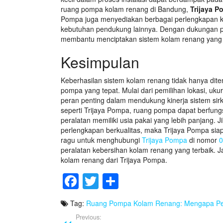
ruang pompa kolam renang di Bandung,
Trijaya 
Pompa juga menyediakan berbagai perlengkapan kola
kebutuhan pendukung lainnya. Dengan dukungan p
membantu menciptakan sistem kolam renang yang l
Kesimpulan
Keberhasilan sistem kolam renang tidak hanya diten
pompa yang tepat. Mulai dari pemilihan lokasi, ukura
peran penting dalam mendukung kinerja sistem sir
seperti Trijaya Pompa, ruang pompa dapat berfungsi
peralatan memiliki usia pakai yang lebih panjang. 
perlengkapan berkualitas, maka Trijaya Pompa siap
ragu untuk menghubungi
Trijaya Pompa
di nomor
0
peralatan kebersihan kolam renang yang terbaik.
kolam renang dari Trijaya Pompa.
F
T
S
a
wi
h
Tag:
Ruang Pompa Kolam Renang: Mengapa Per
c
tt
ar
Previous: