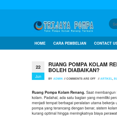
HOME
CARA PEMBELIAN
CONTACT U
RUANG POMPA KOLAM RE
22
BOLEH DIABAIKAN?
Jun
BY
ADMIN
//
COMMENTS ARE OFF
//
ARTIKEL
,
B
Ruang Pompa Kolam Renang.
Saat membangun ko
kolam. Padahal, ada satu bagian yang memiliki pera
menjadi tempat berbagai peralatan utama bekerja un
pompa yang terancang dengan benar, sistem kolam 
kurang optimal hingga meningkatnya biaya perawat