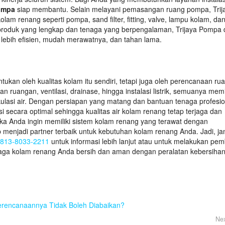
Pompa
siap membantu. Selain melayani pemasangan ruang pompa, Trij
m renang seperti pompa, sand filter, fitting, valve, lampu kolam, da
roduk yang lengkap dan tenaga yang berpengalaman, Trijaya Pompa 
ebih efisien, mudah merawatnya, dan tahan lama.
tukan oleh kualitas kolam itu sendiri, tetapi juga oleh perencanaan ru
n ruangan, ventilasi, drainase, hingga instalasi listrik, semuanya memil
kulasi air. Dengan persiapan yang matang dan bantuan tenaga profesio
 secara optimal sehingga kualitas air kolam renang tetap terjaga dan
Jika Anda ingin memiliki sistem kolam renang yang terawat dengan
 menjadi partner terbaik untuk kebutuhan kolam renang Anda. Jadi, j
813-8033-2211
untuk informasi lebih lanjut atau untuk melakukan pem
 Jaga kolam renang Anda bersih dan aman dengan peralatan kebersiha
encanaannya Tidak Boleh Diabaikan?
Nex