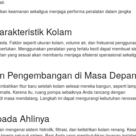
ir.
an keamanan sekaligus menjaga performa peralatan dalam jangka
arakteristik Kolam
eda. Faktor seperti ukuran kolam, volume air, dan frekuensi pengguna
perlukan. Menggunakan peralatan yang terlalu kecil dapat membuat si
atan yang sesuai akan membantu menjaga efisiensi operasional sekali
n Pengembangan di Masa Depa
ambahkan fitur baru setelah kolam selesai mereka bangun, seperti lam
tomatis. Karena itu, ruang pompa sebaiknya Anda rancang dengan
masa mendatang. Langkah ini dapat mengurangi kebutuhan renovas
pada Ahlinya
genai sistem hidrolik, filtrasi, dan kelistrikan kolam renang. Kes
 kinerja seluruh sistem. Bagi Anda yang membutuhkan layanan instalas