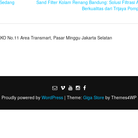
 Sedang
Sand Filter Kolam Renang Bandung: Solusi Filtrasi A
Berkualitas dari Trijaya Pom
KO No.11 Area Transmart, Pasar Minggu Jakarta Selatan
Proudly powered by
WordPress
|
Theme:
Giga Store
by Themes4WP