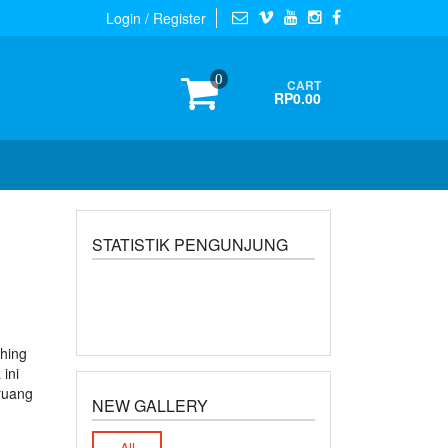
Login / Register
0
CART
RP0.00
STATISTIK PENGUNJUNG
shing
ini
 ruang
NEW GALLERY