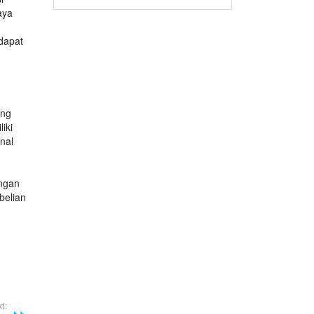
aya
n
dapat
ang
iki
nal
angan
belian
n
t: