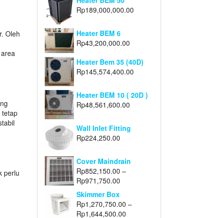
Heater BEM 50
Rp
189,000,000.00
Heater BEM 6
r. Oleh
Rp
43,200,000.00
n
 area
Heater Bem 35 (40D)
Rp
145,574,400.00
Heater BEM 10 ( 20D )
ang
Rp
48,561,600.00
 tetap
tabil
Wall Inlet Fitting
Rp
224,250.00
Cover Maindrain
Rp
852,150.00
–
k perlu
Rp
971,750.00
Skimmer Box
Rp
1,270,750.00
–
Rp
1,644,500.00