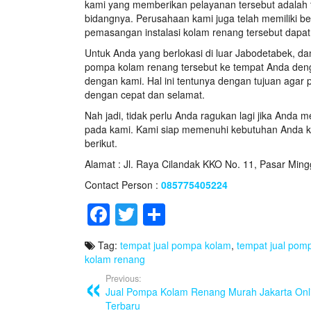
kami yang memberikan pelayanan tersebut adalah 
bidangnya. Perusahaan kami juga telah memiliki be
pemasangan instalasi kolam renang tersebut dapat
Untuk Anda yang berlokasi di luar Jabodetabek, d
pompa kolam renang tersebut ke tempat Anda deng
dengan kami. Hal ini tentunya dengan tujuan aga
dengan cepat dan selamat.
Nah jadi, tidak perlu Anda ragukan lagi jika Anda
pada kami. Kami siap memenuhi kebutuhan Anda 
berikut.
Alamat : Jl. Raya Cilandak KKO No. 11, Pasar Ming
Contact Person :
085775405224
F
T
S
a
wi
h
Tag:
tempat jual pompa kolam
,
tempat jual pom
c
tt
ar
kolam renang
e
er
e
Previous:
Jual Pompa Kolam Renang Murah Jakarta Onl
b
Terbaru