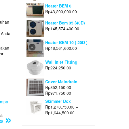
Heater BEM 6
Rp
43,200,000.00
tuhan
Heater Bem 35 (40D)
Rp
145,574,400.00
n Anda
Heater BEM 10 ( 20D )
yakan
Rp
48,561,600.00
or
Wall Inlet Fitting
Rp
224,250.00
Cover Maindrain
Rp
852,150.00
–
Rp
971,750.00
Skimmer Box
ompa
Rp
1,270,750.00
–
Rp
1,644,500.00
t:
ta