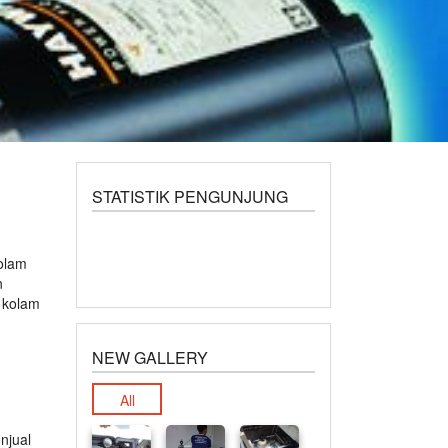
STATISTIK PENGUNJUNG
olam
n
 kolam
NEW GALLERY
All
njual