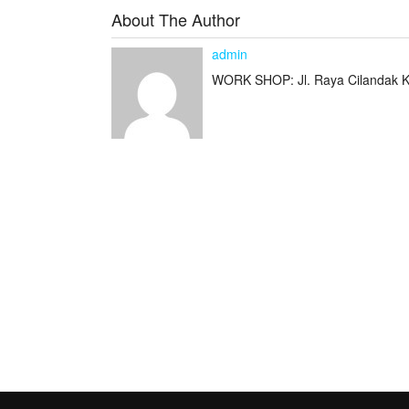
o
About The Author
o
admin
k
WORK SHOP: Jl. Raya Cilandak K