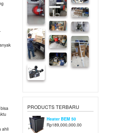
ng
.
banyak
PRODUCTS TERBARU
 bisa
aktu
Heater BEM 50
Rp
189,000,000.00
 ahli