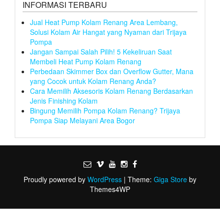
INFORMASI TERBARU
Jual Heat Pump Kolam Renang Area Lembang,
Solusi Kolam Air Hangat yang Nyaman dari Trijaya
Pompa
Jangan Sampai Salah Pilih! 5 Kekeliruan Saat
Membeli Heat Pump Kolam Renang
Perbedaan Skimmer Box dan Overflow Gutter, Mana
yang Cocok untuk Kolam Renang Anda?
Cara Memilih Aksesoris Kolam Renang Berdasarkan
Jenis Finishing Kolam
Bingung Memilih Pompa Kolam Renang? Trijaya
Pompa Siap Melayani Area Bogor
Proudly powered by
WordPress
|
Theme:
Giga Store
by
Themes4WP
Skip