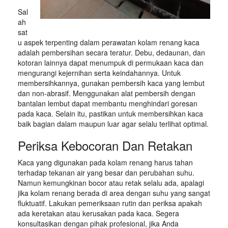
Sal
ah
sat
u aspek terpenting dalam perawatan kolam renang kaca
adalah pembersihan secara teratur. Debu, dedaunan, dan
kotoran lainnya dapat menumpuk di permukaan kaca dan
mengurangi kejernihan serta keindahannya. Untuk
membersihkannya, gunakan pembersih kaca yang lembut
dan non-abrasif. Menggunakan alat pembersih dengan
bantalan lembut dapat membantu menghindari goresan
pada kaca. Selain itu, pastikan untuk membersihkan kaca
baik bagian dalam maupun luar agar selalu terlihat optimal.
Periksa Kebocoran Dan Retakan
Kaca yang digunakan pada kolam renang harus tahan
terhadap tekanan air yang besar dan perubahan suhu.
Namun kemungkinan bocor atau retak selalu ada, apalagi
jika kolam renang berada di area dengan suhu yang sangat
fluktuatif. Lakukan pemeriksaan rutin dan periksa apakah
ada keretakan atau kerusakan pada kaca. Segera
konsultasikan dengan pihak profesional, jika Anda