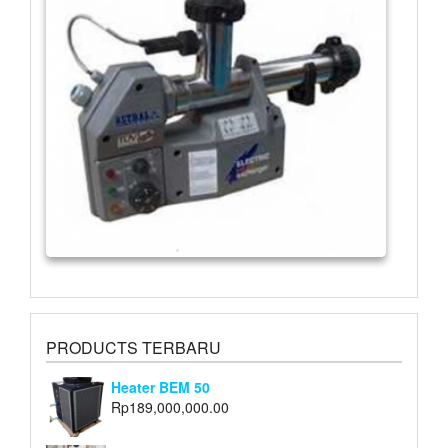
PRODUCTS TERBARU
Heater BEM 50
Rp
189,000,000.00