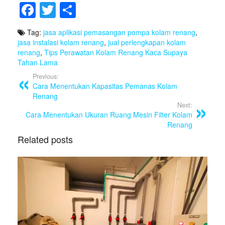
F
T
S
a
wi
h
Tag:
jasa aplikasi pemasangan pompa kolam renang
,
c
tt
ar
jasa instalasi kolam renang
,
jual perlengkapan kolam
e
er
e
renang
,
Tips Perawatan Kolam Renang Kaca Supaya
Tahan Lama
b
Previous:
o
Cara Menentukan Kapasitas Pemanas Kolam
Renang
o
Next:
Cara Menentukan Ukuran Ruang Mesin Filter Kolam
k
Renang
Related posts