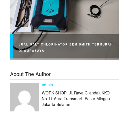
JUAL SALT CHLORINATOR BEM SMITH TERMURAH
DI SURABAYA
About The Author
admin
WORK SHOP: Jl. Raya Cilandak KKO
No.11 Area Transmart, Pasar Minggu
Jakarta Selatan