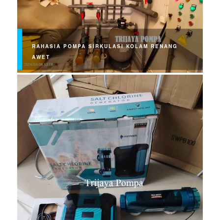
RAHASIA POMPA SIRKULASI KOLAM RENANG
AWET