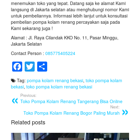
menemukan toko yang tepat. Datang saja ke alamat Kami
langsung di Jakarta selatan atau menghubungi nomor Kami
untuk pembeliannya. Informasi lebih lanjut untuk konsultasi
pembelian pompa kolam renang percayakan saja pada
Kami sekarang juga !
Alamat : Jl. Raya Cilandak KKO No. 11, Pasar Minggu,
Jakarta Selatan
Contact Person :
085775405224
F
T
S
a
wi
h
Tag:
pompa kolam renang bekasi
,
toko pompa kolam
c
tt
ar
bekasi
,
toko pompa kolam renang bekasi
e
er
e
Previous:
Toko Pompa Kolam Renang Tangerang Bisa Online
b
Next:
o
Toko Pompa Kolam Renang Bogor Paling Murah
Related posts
o
k