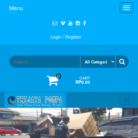
Menu
Toggl
navig
Login / Register
0
CART
RP0.00
Toggl
navig