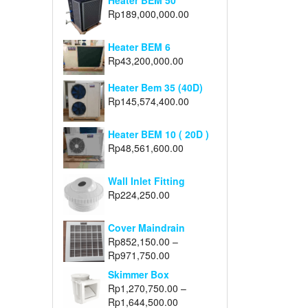
Heater BEM 50
Rp
189,000,000.00
Heater BEM 6
Rp
43,200,000.00
Heater Bem 35 (40D)
Rp
145,574,400.00
Heater BEM 10 ( 20D )
Rp
48,561,600.00
Wall Inlet Fitting
Rp
224,250.00
Cover Maindrain
Rp
852,150.00
–
Rp
971,750.00
Skimmer Box
Rp
1,270,750.00
–
Rp
1,644,500.00