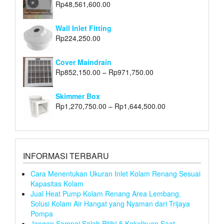
Rp
48,561,600.00
Wall Inlet Fitting
Rp
224,250.00
Cover Maindrain
Rp
852,150.00
–
Rp
971,750.00
Skimmer Box
Rp
1,270,750.00
–
Rp
1,644,500.00
INFORMASI TERBARU
Cara Menentukan Ukuran Inlet Kolam Renang Sesuai
Kapasitas Kolam
Jual Heat Pump Kolam Renang Area Lembang,
Solusi Kolam Air Hangat yang Nyaman dari Trijaya
Pompa
Jangan Sampai Salah Pilih! 5 Kekeliruan Saat