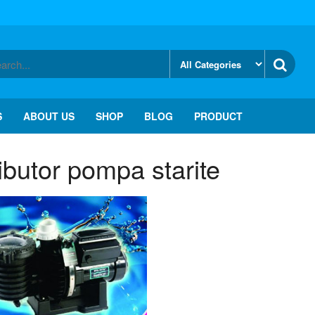
S
ABOUT US
SHOP
BLOG
PRODUCT
ributor pompa starite