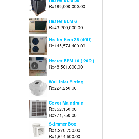
Heater BEM 50
Rp
189,000,000.00
Heater BEM 6
Rp
43,200,000.00
Heater Bem 35 (40D)
Rp
145,574,400.00
Heater BEM 10 ( 20D )
Rp
48,561,600.00
Wall Inlet Fitting
Rp
224,250.00
Cover Maindrain
Rp
852,150.00
–
Rp
971,750.00
Skimmer Box
Rp
1,270,750.00
–
Rp
1,644,500.00