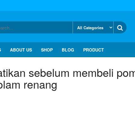
S
ABOUT US
SHOP
BLOG
PRODUCT
hatikan sebelum membeli po
olam renang