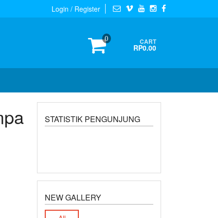
Login / Register
0
CART
RP0.00
mpa
STATISTIK PENGUNJUNG
NEW GALLERY