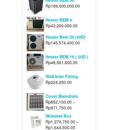
Heater BEM 50
Rp
189,000,000.00
Heater BEM 6
Rp
43,200,000.00
Heater Bem 35 (40D)
Rp
145,574,400.00
Heater BEM 10 ( 20D )
Rp
48,561,600.00
Wall Inlet Fitting
Rp
224,250.00
Cover Maindrain
Rp
852,150.00
–
Rp
971,750.00
Skimmer Box
Rp
1,270,750.00
–
Rp
1,644,500.00