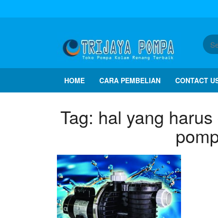
Skip
to
the
content
HOME
CARA PEMBELIAN
CONTACT U
Tag:
hal yang harus
pomp