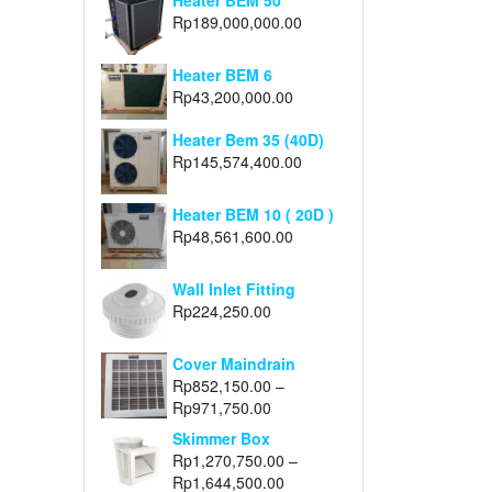
Heater BEM 50
Rp
189,000,000.00
Heater BEM 6
Rp
43,200,000.00
Heater Bem 35 (40D)
Rp
145,574,400.00
Heater BEM 10 ( 20D )
Rp
48,561,600.00
Wall Inlet Fitting
Rp
224,250.00
Cover Maindrain
Rp
852,150.00
–
Rp
971,750.00
Skimmer Box
Rp
1,270,750.00
–
Rp
1,644,500.00