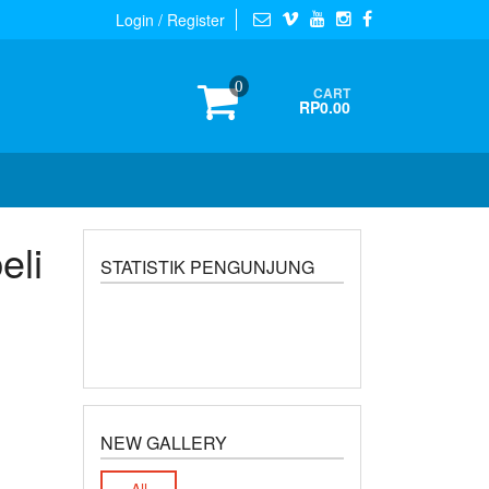
Login / Register
0
CART
RP0.00
eli
STATISTIK PENGUNJUNG
NEW GALLERY