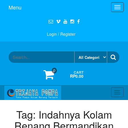
Menu
Toggl
navig
Login / Register
0
CART
RP0.00
Toggl
navig
Tag:
Indahnya Kolam
Renang Bermandikan