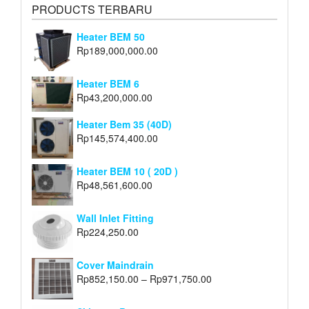
PRODUCTS TERBARU
Heater BEM 50
Rp
189,000,000.00
Heater BEM 6
Rp
43,200,000.00
Heater Bem 35 (40D)
Rp
145,574,400.00
Heater BEM 10 ( 20D )
Rp
48,561,600.00
Wall Inlet Fitting
Rp
224,250.00
Cover Maindrain
Rp
852,150.00
–
Rp
971,750.00