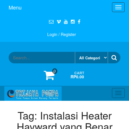
Menu
Toggl
navig
Login / Register
0
CART
RP0.00
Toggl
navig
Tag:
Instalasi Heater
Hayward yang Benar