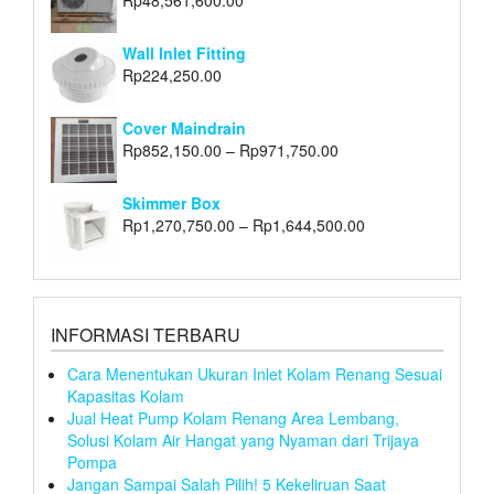
Rp
48,561,600.00
Wall Inlet Fitting
Rp
224,250.00
Cover Maindrain
Rp
852,150.00
–
Rp
971,750.00
Skimmer Box
Rp
1,270,750.00
–
Rp
1,644,500.00
INFORMASI TERBARU
Cara Menentukan Ukuran Inlet Kolam Renang Sesuai
Kapasitas Kolam
Jual Heat Pump Kolam Renang Area Lembang,
Solusi Kolam Air Hangat yang Nyaman dari Trijaya
Pompa
Jangan Sampai Salah Pilih! 5 Kekeliruan Saat