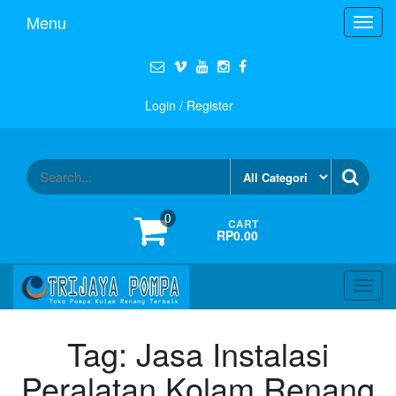
Menu
Toggl
navig
Login / Register
0
CART
RP0.00
Toggl
navig
Tag:
Jasa Instalasi
Peralatan Kolam Renang