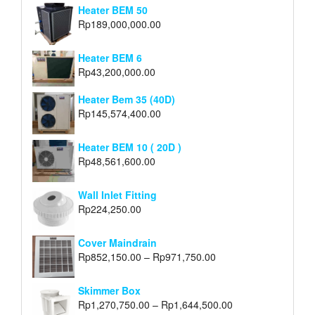
Heater BEM 50
Rp
189,000,000.00
Heater BEM 6
Rp
43,200,000.00
Heater Bem 35 (40D)
Rp
145,574,400.00
Heater BEM 10 ( 20D )
Rp
48,561,600.00
Wall Inlet Fitting
Rp
224,250.00
Cover Maindrain
Rp
852,150.00
–
Rp
971,750.00
Skimmer Box
Rp
1,270,750.00
–
Rp
1,644,500.00