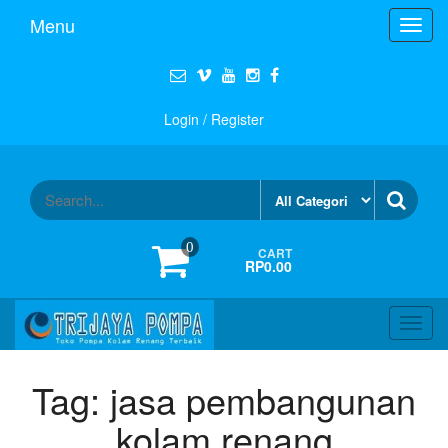
Menu
Toggl
navig
Login / Register
0
CART
RP0.00
Toggl
navig
Tag:
jasa pembangunan
kolam renang