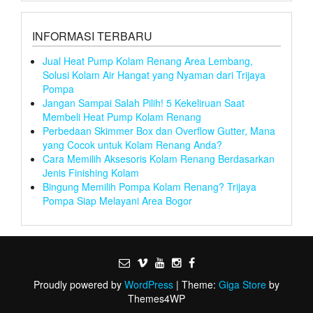
INFORMASI TERBARU
Jual Heat Pump Kolam Renang Area Lembang,
Solusi Kolam Air Hangat yang Nyaman dari Trijaya
Pompa
Jangan Sampai Salah Pilih! 5 Kekeliruan Saat
Membeli Heat Pump Kolam Renang
Perbedaan Skimmer Box dan Overflow Gutter, Mana
yang Cocok untuk Kolam Renang Anda?
Cara Memilih Aksesoris Kolam Renang Berdasarkan
Jenis Finishing Kolam
Bingung Memilih Pompa Kolam Renang? Trijaya
Pompa Siap Melayani Area Bogor
Proudly powered by
WordPress
|
Theme:
Giga Store
by
Themes4WP