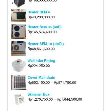
Rp
189,000,000.00
Heater BEM 6
Rp
43,200,000.00
Heater Bem 35 (40D)
Rp
145,574,400.00
Heater BEM 10 ( 20D )
Rp
48,561,600.00
Wall Inlet Fitting
Rp
224,250.00
Cover Maindrain
Rp
852,150.00
–
Rp
971,750.00
Skimmer Box
Rp
1,270,750.00
–
Rp
1,644,500.00