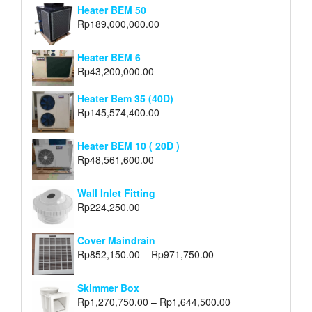
Heater BEM 50
Rp
189,000,000.00
Heater BEM 6
Rp
43,200,000.00
Heater Bem 35 (40D)
Rp
145,574,400.00
Heater BEM 10 ( 20D )
Rp
48,561,600.00
Wall Inlet Fitting
Rp
224,250.00
Cover Maindrain
Rp
852,150.00
–
Rp
971,750.00
Skimmer Box
Rp
1,270,750.00
–
Rp
1,644,500.00