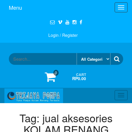
Menu
Toggl
navig
Login / Register
0
CART
RP0.00
Toggl
navig
Tag:
jual aksesories
KOLAM RENANG