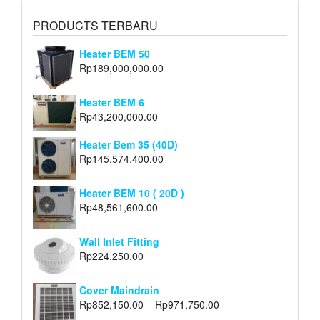
PRODUCTS TERBARU
Heater BEM 50
Rp
189,000,000.00
Heater BEM 6
Rp
43,200,000.00
Heater Bem 35 (40D)
Rp
145,574,400.00
Heater BEM 10 ( 20D )
Rp
48,561,600.00
Wall Inlet Fitting
Rp
224,250.00
Cover Maindrain
Rp
852,150.00
–
Rp
971,750.00