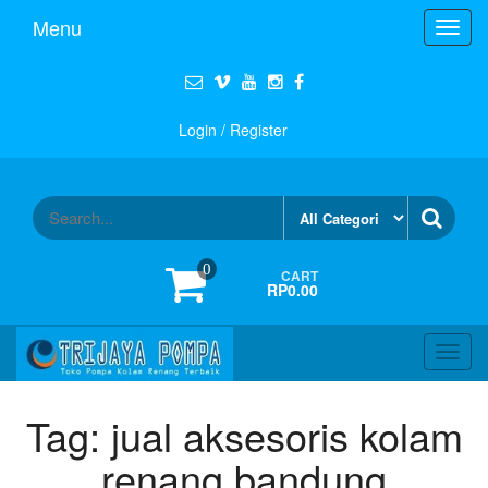
Menu
Toggl
navig
Login / Register
0
CART
RP0.00
Toggl
navig
Tag:
jual aksesoris kolam
renang bandung