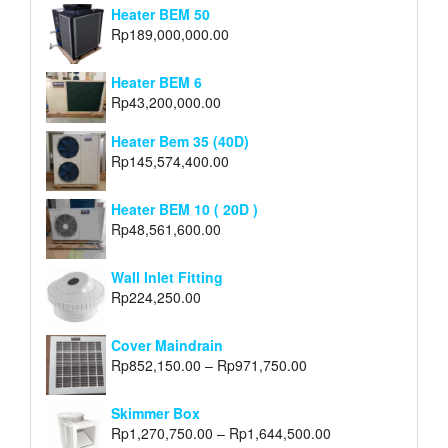
Heater BEM 50
Rp
189,000,000.00
Heater BEM 6
Rp
43,200,000.00
Heater Bem 35 (40D)
Rp
145,574,400.00
Heater BEM 10 ( 20D )
Rp
48,561,600.00
Wall Inlet Fitting
Rp
224,250.00
Cover Maindrain
Rp
852,150.00
–
Rp
971,750.00
Skimmer Box
Rp
1,270,750.00
–
Rp
1,644,500.00