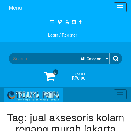
Menu
Toggl
navig
Login / Register
0
CART
RP0.00
Toggl
navig
Tag:
jual aksesoris kolam
renang murah jakarta