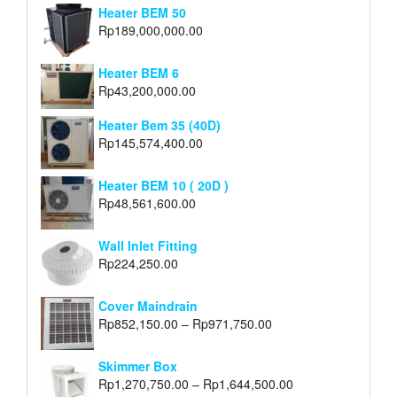
Heater BEM 50
Rp
189,000,000.00
Heater BEM 6
Rp
43,200,000.00
Heater Bem 35 (40D)
Rp
145,574,400.00
Heater BEM 10 ( 20D )
Rp
48,561,600.00
Wall Inlet Fitting
Rp
224,250.00
Cover Maindrain
Rp
852,150.00
–
Rp
971,750.00
Skimmer Box
Rp
1,270,750.00
–
Rp
1,644,500.00