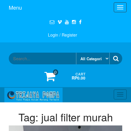
Menu
Toggl
navig
Login / Register
0
CART
RP0.00
Toggl
navig
Tag:
jual filter murah