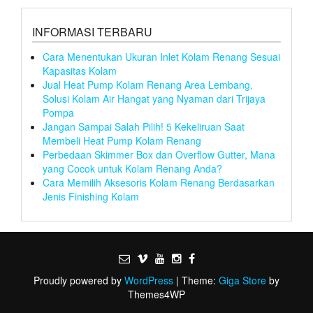
INFORMASI TERBARU
Cara Menentukan Ukuran Inlet Kolam Renang Sesuai
Kapasitas Kolam
Jual Heat Pump Kolam Renang Area Lembang,
Solusi Kolam Air Hangat yang Nyaman dari Trijaya
Pompa
Jangan Sampai Salah Pilih! 5 Kekeliruan Saat
Membeli Heat Pump Kolam Renang
Perbedaan Skimmer Box dan Overflow Gutter, Mana
yang Cocok untuk Kolam Renang Anda?
Cara Memilih Aksesoris Kolam Renang Berdasarkan
Jenis Finishing Kolam
Proudly powered by
WordPress
|
Theme:
Giga Store
by
Themes4WP