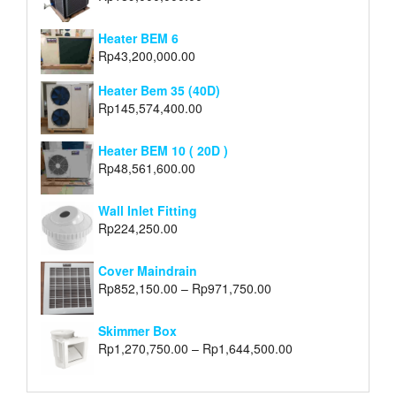
Heater BEM 6
Rp
43,200,000.00
Heater Bem 35 (40D)
Rp
145,574,400.00
Heater BEM 10 ( 20D )
Rp
48,561,600.00
Wall Inlet Fitting
Rp
224,250.00
Cover Maindrain
Rp
852,150.00
–
Rp
971,750.00
Skimmer Box
Rp
1,270,750.00
–
Rp
1,644,500.00