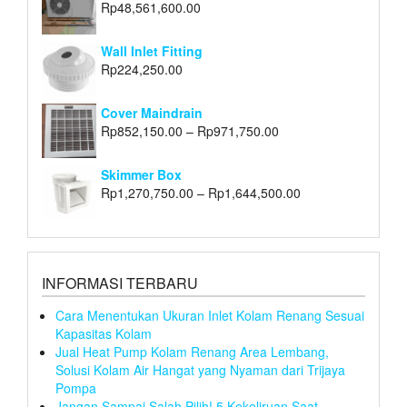
Rp
48,561,600.00
Wall Inlet Fitting
Rp
224,250.00
Cover Maindrain
Rp
852,150.00
–
Rp
971,750.00
Skimmer Box
Rp
1,270,750.00
–
Rp
1,644,500.00
INFORMASI TERBARU
Cara Menentukan Ukuran Inlet Kolam Renang Sesuai
Kapasitas Kolam
Jual Heat Pump Kolam Renang Area Lembang,
Solusi Kolam Air Hangat yang Nyaman dari Trijaya
Pompa
Jangan Sampai Salah Pilih! 5 Kekeliruan Saat