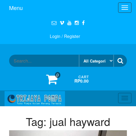
Menu
Toggl
navig
Login / Register
0
CART
RP0.00
Toggl
navig
Tag:
jual hayward