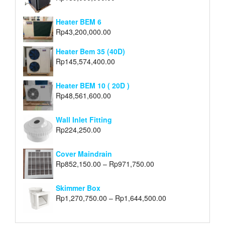
Heater BEM 6
Rp
43,200,000.00
Heater Bem 35 (40D)
Rp
145,574,400.00
Heater BEM 10 ( 20D )
Rp
48,561,600.00
Wall Inlet Fitting
Rp
224,250.00
Cover Maindrain
Rp
852,150.00
–
Rp
971,750.00
Skimmer Box
Rp
1,270,750.00
–
Rp
1,644,500.00