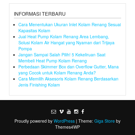
INFORMASI TERBARU
Cara Menentukan Ukuran Inlet Kolam Renang Sesuai
Kapasitas Kolam
Jual Heat Pump Kolam Renang Area Lembang,
Solusi Kolam Air Hangat yang Nyaman dari Trijaya
Pompa
Jangan Sampai Salah Pilih! 5 Kekeliruan Saat
Membeli Heat Pump Kolam Renang
Perbedaan Skimmer Box dan Overflow Gutter, Mana
yang Cocok untuk Kolam Renang Anda?
Cara Memilih Aksesoris Kolam Renang Berdasarkan
Jenis Finishing Kolam
Proudly powered by
WordPress
|
Theme:
Giga Store
by
Themes4WP