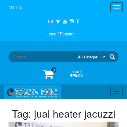
Menu
Toggl
navig
Login / Register
0
CART
RP0.00
Toggl
navig
Tag:
jual heater jacuzzi