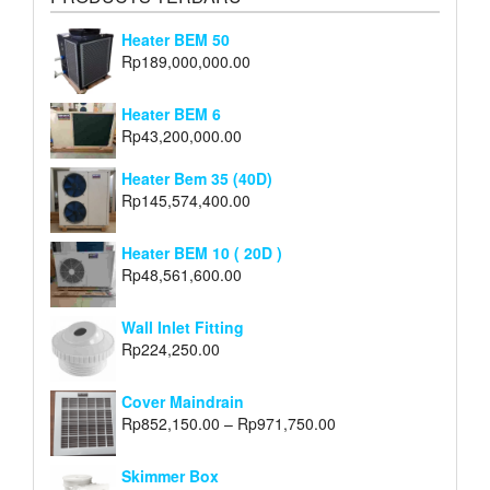
Heater BEM 50
Rp
189,000,000.00
Heater BEM 6
Rp
43,200,000.00
Heater Bem 35 (40D)
Rp
145,574,400.00
Heater BEM 10 ( 20D )
Rp
48,561,600.00
Wall Inlet Fitting
Rp
224,250.00
Cover Maindrain
Rp
852,150.00
–
Rp
971,750.00
Skimmer Box