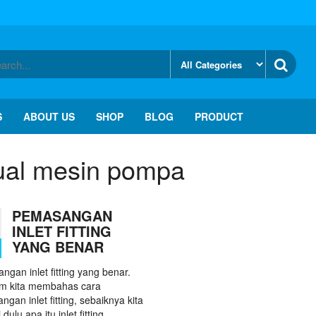
S
ABOUT US
SHOP
BLOG
PRODUCT
ual mesin pompa
PEMASANGAN
INLET FITTING
YANG BENAR
gan inlet fitting yang benar.
m kita membahas cara
gan inlet fitting, sebaiknya kita
dulu apa itu inlet fitting…