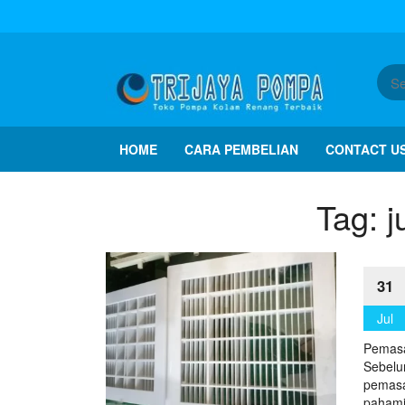
HOME
CARA PEMBELIAN
CONTACT U
Tag:
j
31
Jul
Pemasan
Sebelu
pemasan
pahami 