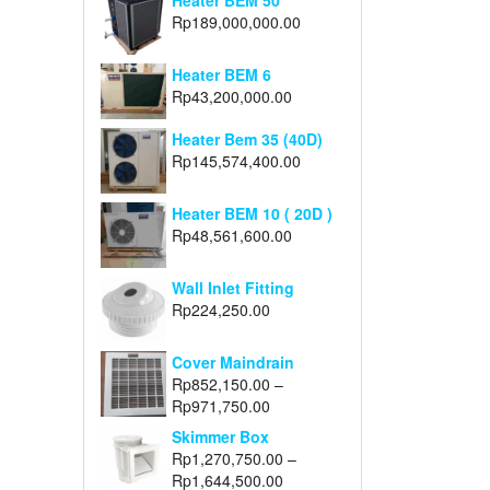
Heater BEM 50
Rp
189,000,000.00
Heater BEM 6
Rp
43,200,000.00
Heater Bem 35 (40D)
Rp
145,574,400.00
Heater BEM 10 ( 20D )
Rp
48,561,600.00
Wall Inlet Fitting
Rp
224,250.00
Cover Maindrain
Rp
852,150.00
–
Rp
971,750.00
Skimmer Box
Rp
1,270,750.00
–
Rp
1,644,500.00