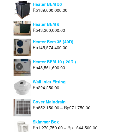
Heater BEM 50
Rp
189,000,000.00
Heater BEM 6
Rp
43,200,000.00
Heater Bem 35 (40D)
Rp
145,574,400.00
Heater BEM 10 ( 20D )
Rp
48,561,600.00
Wall Inlet Fitting
Rp
224,250.00
Cover Maindrain
Rp
852,150.00
–
Rp
971,750.00
Skimmer Box
Rp
1,270,750.00
–
Rp
1,644,500.00