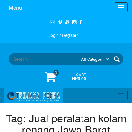
Menu
Toggl
navig
Login / Register
0
CART
RP0.00
Toggl
navig
Tag:
Jual peralatan kolam
renang Jawa Barat