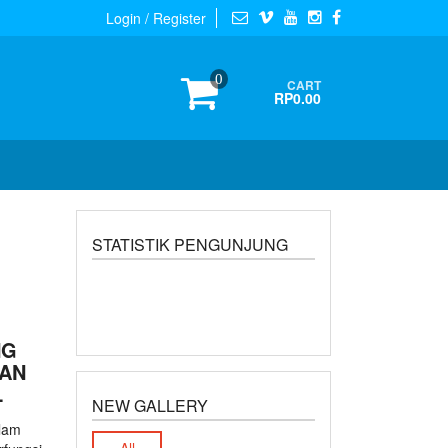
Login / Register
0
CART
RP0.00
STATISTIK PENGUNJUNG
NG
DAN
L
NEW GALLERY
lam