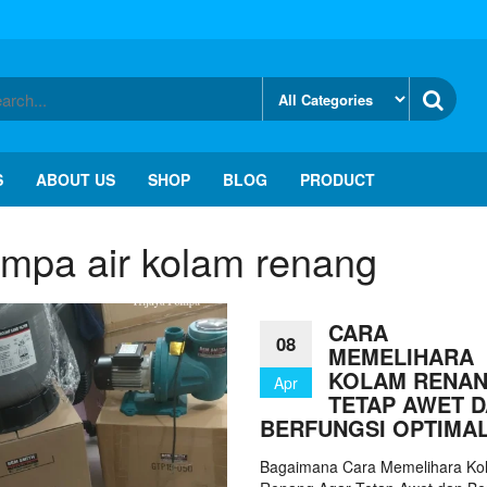
S
ABOUT US
SHOP
BLOG
PRODUCT
ompa air kolam renang
CARA
08
MEMELIHARA
KOLAM RENA
Apr
TETAP AWET 
BERFUNGSI OPTIMA
Bagaimana Cara Memelihara Ko