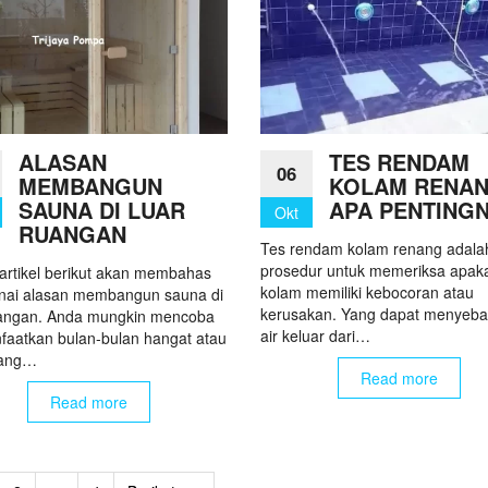
ALASAN
TES RENDAM
06
MEMBANGUN
KOLAM RENAN
SAUNA DI LUAR
APA PENTING
Okt
RUANGAN
Tes rendam kolam renang adala
prosedur untuk memeriksa apak
artikel berikut akan membahas
kolam memiliki kebocoran atau
ai alasan membangun sauna di
kerusakan. Yang dapat menyeb
uangan. Anda mungkin mencoba
air keluar dari…
aatkan bulan-bulan hangat atau
lang…
Read more
Read more