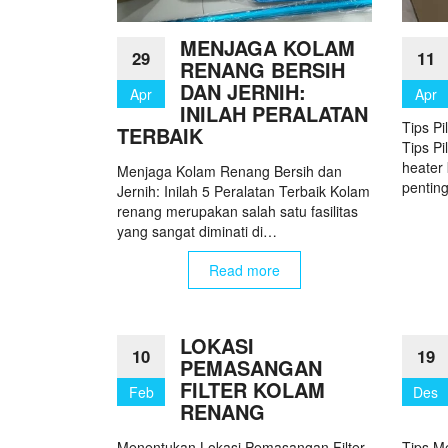
MENJAGA KOLAM
29
11
RENANG BERSIH
DAN JERNIH:
Apr
Apr
INILAH PERALATAN
Tips P
TERBAIK
Tips P
heater
Menjaga Kolam Renang Bersih dan
pentin
Jernih: Inilah 5 Peralatan Terbaik Kolam
renang merupakan salah satu fasilitas
yang sangat diminati di…
Read more
LOKASI
10
19
PEMASANGAN
FILTER KOLAM
Feb
Des
RENANG
Menentukan Lokasi Pemasangan Filter
Tips M