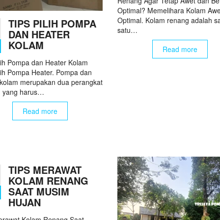
Renang Agar Tetap Awet dan Be
Optimal? Memelihara Kolam Awe
Optimal. Kolam renang adalah s
TIPS PILIH POMPA
satu…
DAN HEATER
KOLAM
Read more
ilih Pompa dan Heater Kolam
ilih Pompa Heater. Pompa dan
 kolam merupakan dua perangkat
g yang harus…
Read more
TIPS MERAWAT
KOLAM RENANG
SAAT MUSIM
HUJAN
erawat Kolam Renang Saat