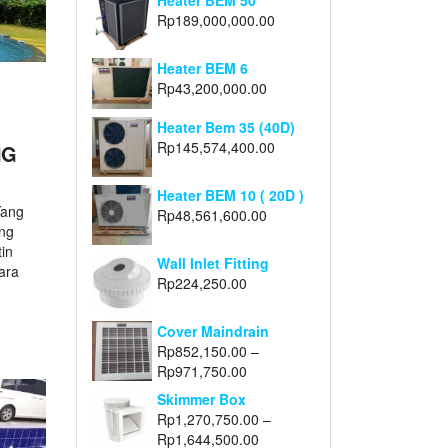
Heater BEM 50
Rp
189,000,000.00
Heater BEM 6
Rp
43,200,000.00
Heater Bem 35 (40D)
Rp
145,574,400.00
NG
Heater BEM 10 ( 20D )
Yang
Rp
48,561,600.00
ng
in
Wall Inlet Fitting
ara
Rp
224,250.00
Cover Maindrain
Rp
852,150.00
–
Rp
971,750.00
Skimmer Box
Rp
1,270,750.00
–
Rp
1,644,500.00