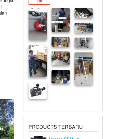
All
rfungsi
t
alah
PRODUCTS TERBARU