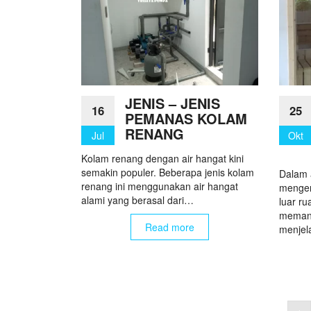
JENIS – JENIS
16
25
PEMANAS KOLAM
RENANG
Jul
Okt
Kolam renang dengan air hangat kini
semakin populer. Beberapa jenis kolam
Dalam 
renang ini menggunakan air hangat
mengen
alami yang berasal dari…
luar r
memanf
Read more
menje