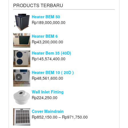
PRODUCTS TERBARU
Heater BEM 50
Rp
189,000,000.00
Heater BEM 6
Rp
43,200,000.00
Heater Bem 35 (40D)
Rp
145,574,400.00
Heater BEM 10 ( 20D )
Rp
48,561,600.00
Wall Inlet Fitting
Rp
224,250.00
Cover Maindrain
Rp
852,150.00
–
Rp
971,750.00