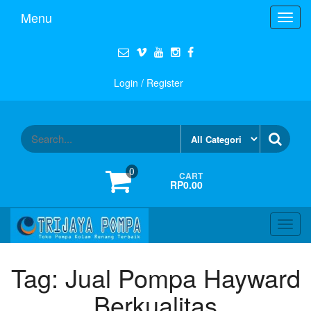
Menu
Toggl
navig
Login / Register
0
CART
RP0.00
Toggl
navig
Tag:
Jual Pompa Hayward
Berkualitas