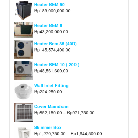
Heater BEM 50
Rp
189,000,000.00
Heater BEM 6
Rp
43,200,000.00
Heater Bem 35 (40D)
Rp
145,574,400.00
Heater BEM 10 ( 20D )
Rp
48,561,600.00
Wall Inlet Fitting
Rp
224,250.00
Cover Maindrain
Rp
852,150.00
–
Rp
971,750.00
Skimmer Box
Rp
1,270,750.00
–
Rp
1,644,500.00