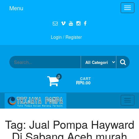
Menu
Toggl
navig
Login / Register
0
CART
RP0.00
Toggl
navig
Tag:
Jual Pompa Hayward
Di Sabang Aceh murah