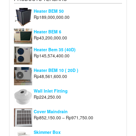
Heater BEM 50
Rp
189,000,000.00
Heater BEM 6
Rp
43,200,000.00
Heater Bem 35 (40D)
Rp
145,574,400.00
Heater BEM 10 ( 20D )
Rp
48,561,600.00
Wall Inlet Fitting
Rp
224,250.00
Cover Maindrain
Rp
852,150.00
–
Rp
971,750.00
Skimmer Box