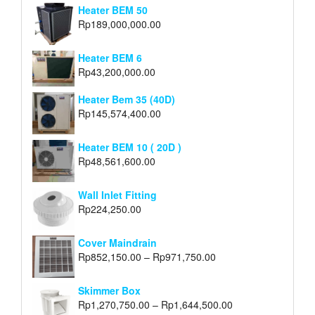
Heater BEM 50
Rp
189,000,000.00
Heater BEM 6
Rp
43,200,000.00
Heater Bem 35 (40D)
Rp
145,574,400.00
Heater BEM 10 ( 20D )
Rp
48,561,600.00
Wall Inlet Fitting
Rp
224,250.00
Cover Maindrain
Rp
852,150.00
–
Rp
971,750.00
Skimmer Box
Rp
1,270,750.00
–
Rp
1,644,500.00