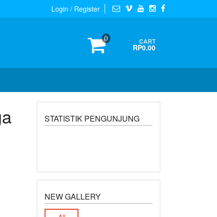
Login / Register
0
CART
RP0.00
ga
STATISTIK PENGUNJUNG
NEW GALLERY