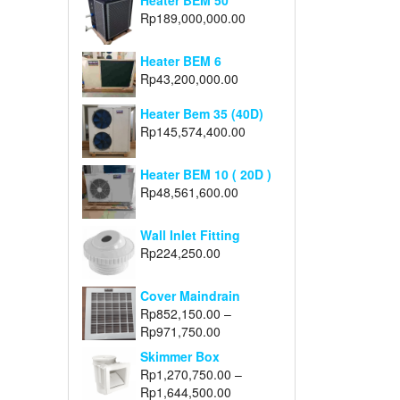
Heater BEM 50
Rp
189,000,000.00
Heater BEM 6
Rp
43,200,000.00
Heater Bem 35 (40D)
Rp
145,574,400.00
Heater BEM 10 ( 20D )
Rp
48,561,600.00
Wall Inlet Fitting
Rp
224,250.00
Cover Maindrain
Rp
852,150.00
–
Rp
971,750.00
Skimmer Box
Rp
1,270,750.00
–
Rp
1,644,500.00