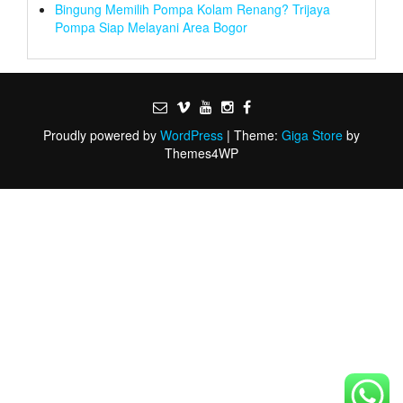
Bingung Memilih Pompa Kolam Renang? Trijaya
Pompa Siap Melayani Area Bogor
Proudly powered by
WordPress
|
Theme:
Giga Store
by
Themes4WP
Skip
to
the
content