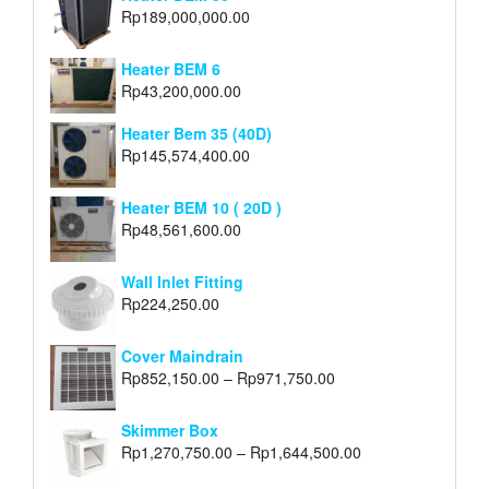
Rp
189,000,000.00
Heater BEM 6
Rp
43,200,000.00
Heater Bem 35 (40D)
Rp
145,574,400.00
Heater BEM 10 ( 20D )
Rp
48,561,600.00
Wall Inlet Fitting
Rp
224,250.00
Cover Maindrain
Rp
852,150.00
–
Rp
971,750.00
Skimmer Box
Rp
1,270,750.00
–
Rp
1,644,500.00