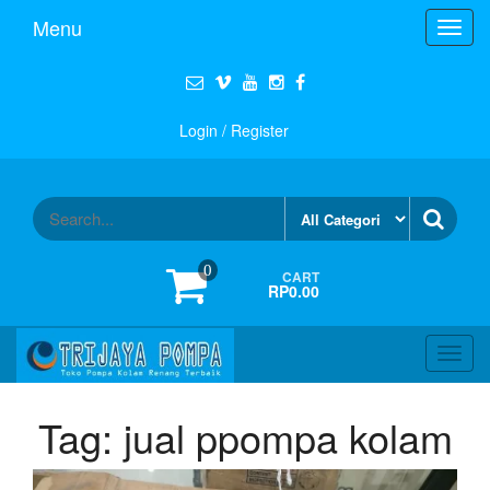
Menu
Toggl
navig
Login / Register
0
CART
RP0.00
Toggl
navig
Tag:
jual ppompa kolam