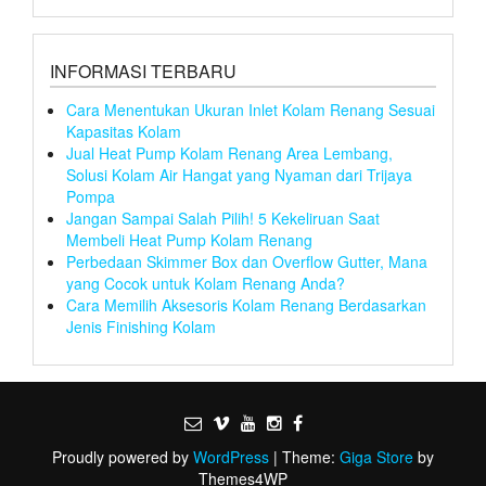
INFORMASI TERBARU
Cara Menentukan Ukuran Inlet Kolam Renang Sesuai
Kapasitas Kolam
Jual Heat Pump Kolam Renang Area Lembang,
Solusi Kolam Air Hangat yang Nyaman dari Trijaya
Pompa
Jangan Sampai Salah Pilih! 5 Kekeliruan Saat
Membeli Heat Pump Kolam Renang
Perbedaan Skimmer Box dan Overflow Gutter, Mana
yang Cocok untuk Kolam Renang Anda?
Cara Memilih Aksesoris Kolam Renang Berdasarkan
Jenis Finishing Kolam
Proudly powered by
WordPress
|
Theme:
Giga Store
by
Themes4WP