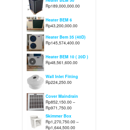
Heater BEM 50
Rp
189,000,000.00
Heater BEM 6
Rp
43,200,000.00
Heater Bem 35 (40D)
Rp
145,574,400.00
Heater BEM 10 ( 20D )
Rp
48,561,600.00
Wall Inlet Fitting
Rp
224,250.00
Cover Maindrain
Rp
852,150.00
–
Rp
971,750.00
Skimmer Box
Rp
1,270,750.00
–
Rp
1,644,500.00