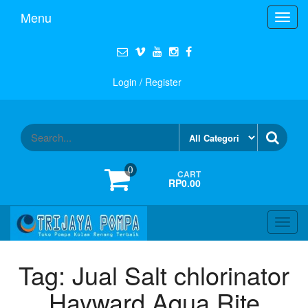
Menu
Toggl
navig
Login / Register
0
CART
RP0.00
Toggl
navig
Tag:
Jual Salt chlorinator
Hayward Aqua Rite