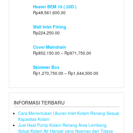
Heater BEM 10 ( 20D )
Rp
48,561,600.00
Wall Inlet Fitting
Rp
224,250.00
Cover Maindrain
Rp
852,150.00
–
Rp
971,750.00
Skimmer Box
Rp
1,270,750.00
–
Rp
1,644,500.00
INFORMASI TERBARU
Cara Menentukan Ukuran Inlet Kolam Renang Sesuai
Kapasitas Kolam
Jual Heat Pump Kolam Renang Area Lembang,
Solusi Kolam Air Hangat yang Nyaman dari Trijaya