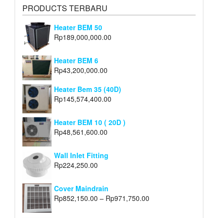
PRODUCTS TERBARU
Heater BEM 50
Rp
189,000,000.00
Heater BEM 6
Rp
43,200,000.00
Heater Bem 35 (40D)
Rp
145,574,400.00
Heater BEM 10 ( 20D )
Rp
48,561,600.00
Wall Inlet Fitting
Rp
224,250.00
Cover Maindrain
Rp
852,150.00
–
Rp
971,750.00