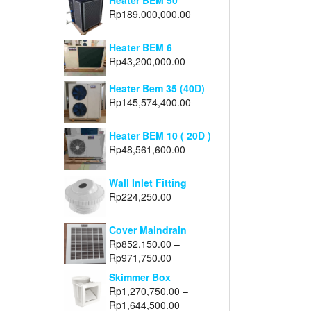
Heater BEM 50
Rp
189,000,000.00
Heater BEM 6
Rp
43,200,000.00
Heater Bem 35 (40D)
Rp
145,574,400.00
Heater BEM 10 ( 20D )
Rp
48,561,600.00
Wall Inlet Fitting
Rp
224,250.00
Cover Maindrain
Rp
852,150.00
–
Rp
971,750.00
Skimmer Box
Rp
1,270,750.00
–
Rp
1,644,500.00