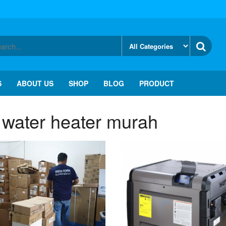
S
ABOUT US
SHOP
BLOG
PRODUCT
 water heater murah