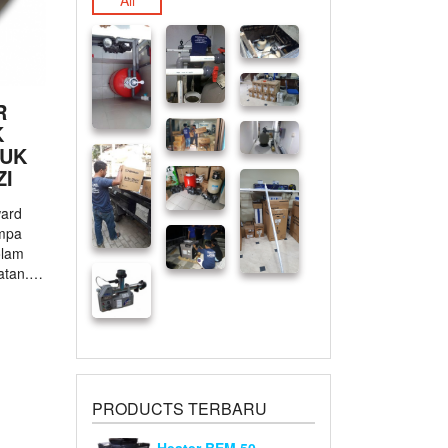
All
R
K
TUK
ZI
ward
ompa
olam
latan.…
PRODUCTS TERBARU