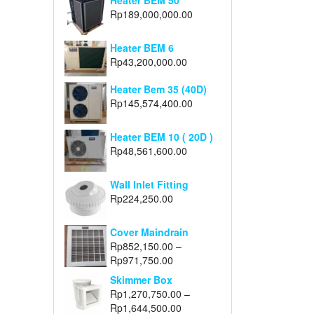
Heater BEM 50
Rp
189,000,000.00
Heater BEM 6
Rp
43,200,000.00
Heater Bem 35 (40D)
Rp
145,574,400.00
Heater BEM 10 ( 20D )
Rp
48,561,600.00
Wall Inlet Fitting
Rp
224,250.00
Cover Maindrain
Rp
852,150.00
–
Rp
971,750.00
Skimmer Box
Rp
1,270,750.00
–
Rp
1,644,500.00