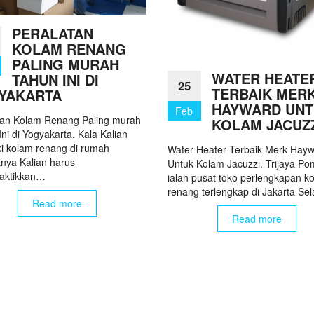
PERALATAN
KOLAM RENANG
PALING MURAH
WATER HEATE
TAHUN INI DI
25
TERBAIK MER
YAKARTA
HAYWARD UN
Feb
tan Kolam Renang Paling murah
KOLAM JACUZ
ni di Yogyakarta. Kala Kalian
ki kolam renang di rumah
Water Heater Terbaik Merk Hay
nya Kalian harus
Untuk Kolam Jacuzzi. Trijaya P
aktikkan…
ialah pusat toko perlengkapan k
renang terlengkap di Jakarta Se
Read more
Read more