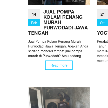
JUAL POMPA
14
21
KOLAM RENANG
MURAH
Feb
Okt
PURWODADI JAWA
TENGAH
YOG
Jual Pompa Kolam Renang Murah
Perala
Purwodadi Jawa Tengah. Apakah Anda
Tahun I
sedang mencari tempat jual pompa
memili
murah di Purwodadi? Atau sedang…
tampak
mempr
Read more