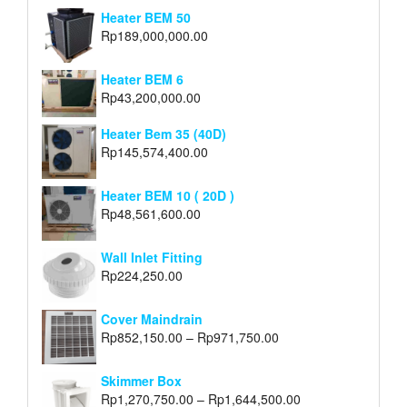
Heater BEM 50
Rp
189,000,000.00
Heater BEM 6
Rp
43,200,000.00
Heater Bem 35 (40D)
Rp
145,574,400.00
Heater BEM 10 ( 20D )
Rp
48,561,600.00
Wall Inlet Fitting
Rp
224,250.00
Cover Maindrain
Rp
852,150.00
–
Rp
971,750.00
Skimmer Box
Rp
1,270,750.00
–
Rp
1,644,500.00