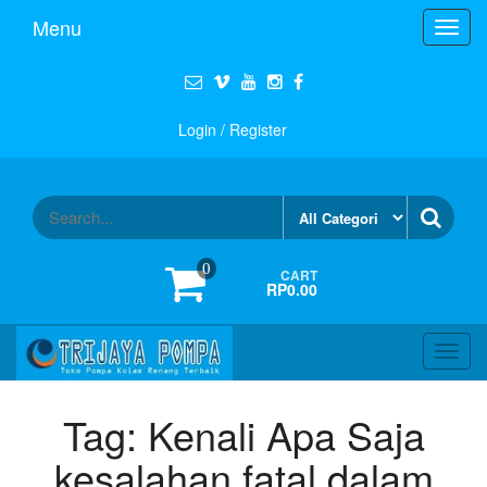
Menu
Toggl
navig
Login / Register
0
CART
RP0.00
Toggl
navig
Tag:
Kenali Apa Saja
kesalahan fatal dalam